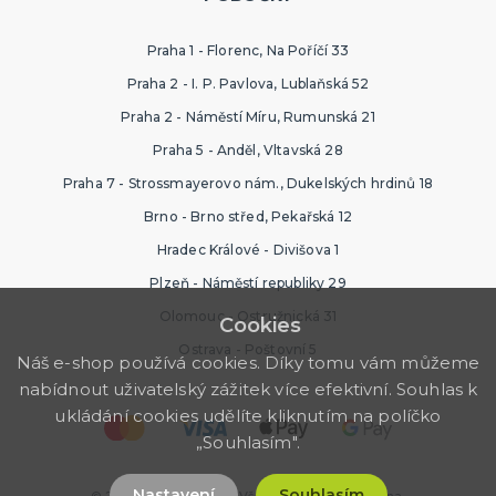
Praha 1 - Florenc, Na Poříčí 33
Praha 2 - I. P. Pavlova, Lublaňská 52
Praha 2 - Náměstí Míru, Rumunská 21
Praha 5 - Anděl, Vltavská 28
Praha 7 - Strossmayerovo nám., Dukelských hrdinů 18
Brno - Brno střed, Pekařská 12
Hradec Králové - Divišova 1
Plzeň - Náměstí republiky 29
Olomouc - Ostružnická 31
Cookies
Ostrava - Poštovní 5
Náš e-shop používá cookies. Díky tomu vám můžeme
nabídnout uživatelský zážitek více efektivní. Souhlas k
ukládání cookies udělíte kliknutím na políčko
„Souhlasím".
Nastavení
Souhlasím