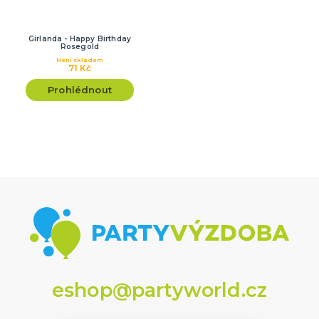
Girlanda - Happy Birthday
Rosegold
Není skladem
71 Kč
Prohlédnout
eshop@partyworld.cz