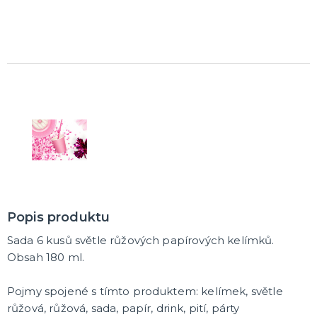
Trička
Společenské hry
Přáníčka
Ptákovinky
Dárková balení
Placky
Polštáře
Zástěry
DALŠÍ KATEGORIE
Popis produktu
Sada 6 kusů světle růžových papírových kelímků.
Obsah 180 ml.
Pojmy spojené s tímto produktem: kelímek, světle
růžová, růžová, sada, papír, drink, pití, párty