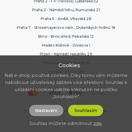
Praha 2 - I. P. Pavlova, Lublaňská 52
Praha 2 - Náměstí Míru, Rumunská 21
Praha 5 - Anděl, Vltavská 28
Praha 7 - Strossmayerovo nám., Dukelských hrdinů 18
Brno - Brno střed, Pekařská 12
Hradec Králové - Divišova 1
Plzeň - Náměstí republiky 29
Olomouc - Ostružnická 31
Cookies
Ostrava - Poštovní 5
Náš e-shop používá cookies. Díky tomu vám můžeme
nabídnout uživatelský zážitek více efektivní. Souhlas k
ukládání cookies udělíte kliknutím na políčko
„Souhlasím".
Nastavení
Souhlasím
© 2026 Párty Výzdoba. Všechna práva vyhrazena.
Souhlas můžete odmítnout
zde
.