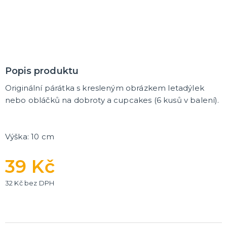
Trička
Společenské hry
Přáníčka
Ptákovinky
Dárková balení
Placky
Polštáře
Zástěry
DALŠÍ KATEGORIE
Popis produktu
Originální párátka
s kresleným obrázkem letadýlek
nebo obláčků
na dobroty a cupcakes
(6 kusů v balení).
Výška: 10 cm
39 Kč
32 Kč bez DPH