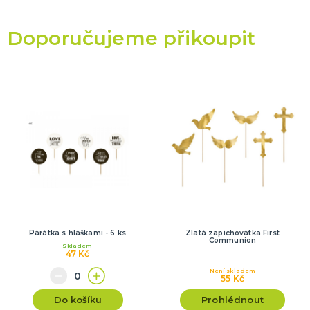
Doporučujeme přikoupit
Párátka s hláškami - 6 ks
Zlatá zapichovátka First
Communion
Skladem
47 Kč
Není skladem
55 Kč
Do košíku
Prohlédnout