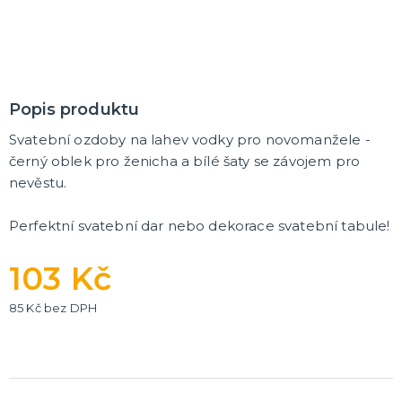
Trička
Společenské hry
Přáníčka
Ptákovinky
Dárková balení
Placky
Polštáře
Zástěry
DALŠÍ KATEGORIE
Popis produktu
Svatební ozdoby na lahev vodky pro novomanžele
-
černý oblek pro ženicha a bílé šaty se závojem pro
nevěstu.
Perfektní svatební dar nebo dekorace svatební tabule!
103 Kč
85 Kč bez DPH