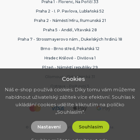
Praha 1 - Florenc, Na Poříčí 33
Praha 2 - I. P. Pavlova, Lublaňská 52
Praha 2 - Náměstí Míru, Rumunská 21
Praha 5 - Anděl, Vltavská 28
Praha 7 - Strossmayerovo nám., Dukelských hrdinů 18
Brno - Brno střed, Pekařská 12
Hradec Králové - Divišova 1
Plzeň - Náměstí republiky 29
Olomouc - Ostružnická 31
Cookies
Ostrava - Poštovní 5
Náš e-shop používá cookies. Díky tomu vám můžeme
nabídnout uživatelský zážitek více efektivní. Souhlas k
ukládání cookies udělíte kliknutím na políčko
„Souhlasím".
Nastavení
Souhlasím
© 2026 Párty Výzdoba. Všechna práva vyhrazena.