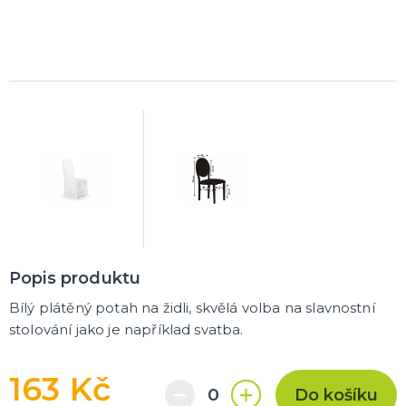
Trička
Společenské hry
Přáníčka
Ptákovinky
Dárková balení
Placky
Polštáře
Zástěry
DALŠÍ KATEGORIE
Popis produktu
Bílý plátěný potah na židli, skvělá volba na slavnostní
stolování jako je například svatba.
163 Kč
Do košíku