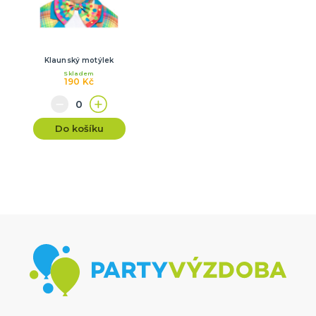
Klaunský motýlek
Skladem
190 Kč
Do košíku