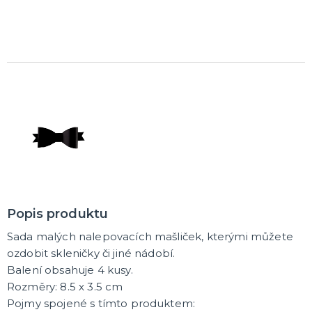
Trička
Společenské hry
Přáníčka
Ptákovinky
Dárková balení
Placky
Polštáře
Zástěry
DALŠÍ KATEGORIE
Popis produktu
Sada malých nalepovacích mašliček, kterými můžete
ozdobit skleničky či jiné nádobí.
Balení obsahuje 4 kusy.
Rozměry: 8.5 x 3.5 cm
Pojmy spojené s tímto produktem: