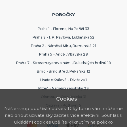
POBOČKY
Praha 1 - Florenc, Na Poříčí 33
Praha 2 - I. P. Pavlova, Lublaňská 52
Praha 2 - Náměstí Míru, Rumunská 21
Praha 5 - Anděl, Vltavská 28
Praha 7 - Strossmayerovo nám., Dukelských hrdinů 18
Brno - Brno střed, Pekařská 12
Hradec Králové - Divišova 1
Plzeň - Náměstí republiky 29
Olomouc - Ostružnická 31
Cookies
Ostrava - Poštovní 5
Náš e-shop používá cookies. Díky tomu vám můžeme
nabídnout uživatelský zážitek více efektivní. Souhlas k
ukládání cookies udělíte kliknutím na políčko