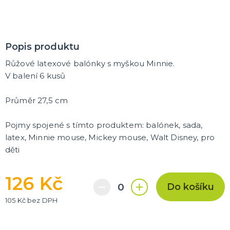
Trička
Společenské hry
Přáníčka
Ptákovinky
Dárková balení
Placky
Polštáře
Zástěry
DALŠÍ KATEGORIE
Popis produktu
Růžové latexové balónky s myškou Minnie.
V balení 6 kusů
Průměr 27,5 cm
Pojmy spojené s tímto produktem: balónek, sada,
latex, Minnie mouse, Mickey mouse, Walt Disney, pro
děti
126 Kč
Do košíku
105 Kč bez DPH