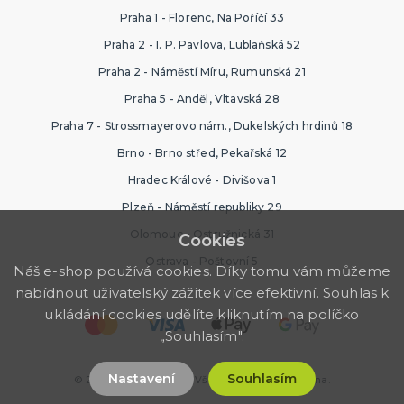
Praha 1 - Florenc, Na Poříčí 33
Praha 2 - I. P. Pavlova, Lublaňská 52
Praha 2 - Náměstí Míru, Rumunská 21
Praha 5 - Anděl, Vltavská 28
Praha 7 - Strossmayerovo nám., Dukelských hrdinů 18
Brno - Brno střed, Pekařská 12
Hradec Králové - Divišova 1
Plzeň - Náměstí republiky 29
Olomouc - Ostružnická 31
Cookies
Ostrava - Poštovní 5
Náš e-shop používá cookies. Díky tomu vám můžeme
nabídnout uživatelský zážitek více efektivní. Souhlas k
ukládání cookies udělíte kliknutím na políčko
„Souhlasím".
Nastavení
Souhlasím
© 2026 Párty Výzdoba. Všechna práva vyhrazena.