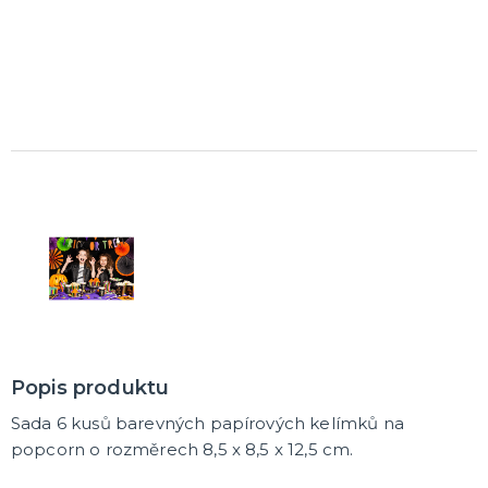
Trička
Společenské hry
Přáníčka
Ptákovinky
Dárková balení
Placky
Polštáře
Zástěry
DALŠÍ KATEGORIE
Popis produktu
Sada 6 kusů barevných papírových kelímků na
popcorn o rozměrech 8,5 x 8,5 x 12,5 cm.