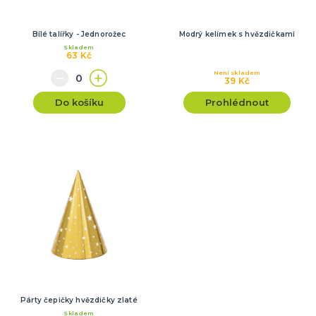
Bílé talířky - Jednorožec
Modrý kelímek s hvězdičkami
Skladem
63 Kč
Není skladem
39 Kč
Do košíku
Prohlédnout
Párty čepičky hvězdičky zlaté
Skladem