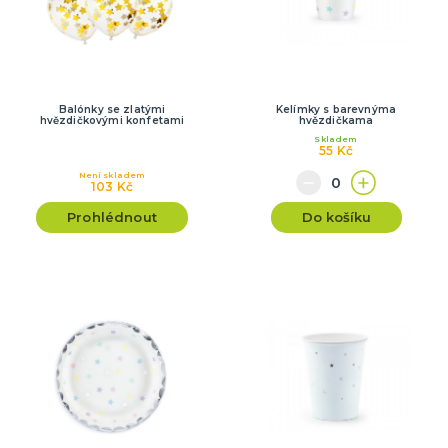
Balónky se zlatými
Kelímky s barevnýma
hvězdičkovými konfetami
hvězdičkama
Skladem
55 Kč
Není skladem
103 Kč
Prohlédnout
Do košíku