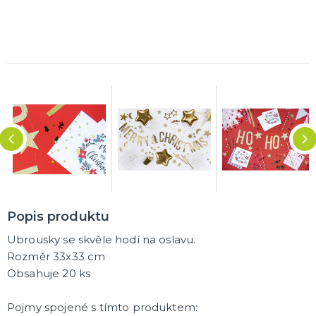
Trička
Společenské hry
Přáníčka
Ptákovinky
Dárková balení
Placky
Polštáře
Zástěry
DALŠÍ KATEGORIE
Popis produktu
Ubrousky se skvěle hodí na oslavu.
Rozměr 33x33 cm
Obsahuje 20 ks
Pojmy spojené s tímto produktem: