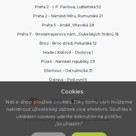
Praha 2 - I. P. Pavlova, Lublaňská 52
Praha 2 - Náměstí Míru, Rumunská 21
Praha 5 - Anděl, Vltavská 28
Praha 7 - Strossmayerovo nám., Dukelských hrdinů 18
Brno - Brno střed, Pekařská 12
Hradec Králové - Divišova 1
Plzeň - Náměstí republiky 29
Olomouc - Ostružnická 31
Ostrava - Poštovní 5
Cookies
Náš e-shop používá cookies. Díky tomu vám můžeme
nabídnout uživatelský zážitek více efektivní. Souhlas k
ukládání cookies udělíte kliknutím na políčko
© 2026 Párty Výzdoba. Všechna práva vyhrazena.
„Souhlasím".