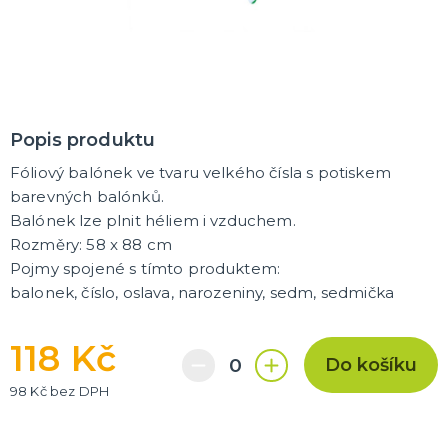
Trička
Společenské hry
Přáníčka
Ptákovinky
Dárková balení
Placky
Polštáře
Zástěry
DALŠÍ KATEGORIE
Popis produktu
Fóliový balónek ve tvaru velkého čísla s potiskem
barevných balónků.
Balónek lze plnit héliem i vzduchem.
Rozměry: 58 x 88 cm
Pojmy spojené s tímto produktem:
balonek, číslo, oslava, narozeniny, sedm, sedmička
118 Kč
Do košíku
98 Kč bez DPH