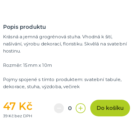
Trička
Společenské hry
Přáníčka
Ptákovinky
Dárková balení
Placky
Polštáře
Zástěry
DALŠÍ KATEGORIE
Popis produktu
Krásná a jemná grogrénová stuha. Vhodná k šití,
našívání, výrobu dekorací, floristiku. Skvělá na svatební
hostinu.
Rozměr: 15mm x 10m
Pojmy spojené s tímto produktem: svatební tabule,
dekorace, stuha, výzdoba, večirek
47 Kč
Do košíku
39 Kč bez DPH