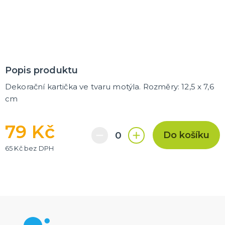
Trička
Společenské hry
Přáníčka
Ptákovinky
Dárková balení
Placky
Polštáře
Zástěry
DALŠÍ KATEGORIE
Popis produktu
Dekorační kartička ve tvaru motýla. Rozměry: 12,5 x 7,6
cm
79 Kč
Do košíku
65 Kč bez DPH