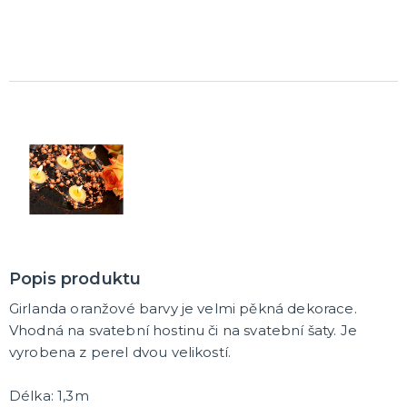
Trička
Společenské hry
Přáníčka
Ptákovinky
Dárková balení
Placky
Polštáře
Zástěry
DALŠÍ KATEGORIE
Popis produktu
Girlanda oranžové barvy je velmi pěkná dekorace.
Vhodná na svatební hostinu či na svatební šaty. Je
vyrobena z perel dvou velikostí.
Délka: 1,3m