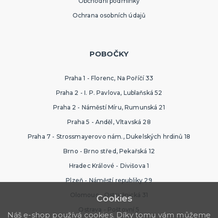
Obchodní podmínky
Ochrana osobních údajů
POBOČKY
Praha 1 - Florenc, Na Poříčí 33
Praha 2 - I. P. Pavlova, Lublaňská 52
Praha 2 - Náměstí Míru, Rumunská 21
Praha 5 - Anděl, Vltavská 28
Praha 7 - Strossmayerovo nám., Dukelských hrdinů 18
Brno - Brno střed, Pekařská 12
Hradec Králové - Divišova 1
Plzeň - Náměstí republiky 29
Olomouc - Ostružnická 31
Cookies
Ostrava - Poštovní 5
Náš e-shop používá cookies. Díky tomu vám můžeme