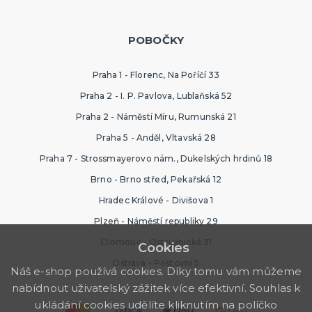
POBOČKY
Praha 1 - Florenc, Na Poříčí 33
Praha 2 - I. P. Pavlova, Lublaňská 52
Praha 2 - Náměstí Míru, Rumunská 21
Praha 5 - Anděl, Vltavská 28
Praha 7 - Strossmayerovo nám., Dukelských hrdinů 18
Brno - Brno střed, Pekařská 12
Hradec Králové - Divišova 1
Plzeň - Náměstí republiky 29
Olomouc - Ostružnická 31
Cookies
Ostrava - Poštovní 5
Náš e-shop používá cookies. Díky tomu vám můžeme
nabídnout uživatelský zážitek více efektivní. Souhlas k
ukládání cookies udělíte kliknutím na políčko