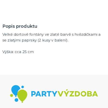
Trička
Společenské hry
Přáníčka
Ptákovinky
Dárková balení
Placky
Polštáře
Zástěry
DALŠÍ KATEGORIE
Popis produktu
Velké dortové fontány ve zlaté barvě s hvězdičkami a
se zlatými paprsky (2 kusy v balení).
Výška: cca 25 cm