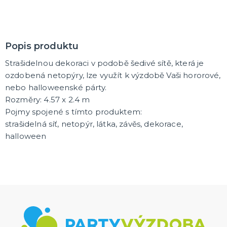
Trička
Společenské hry
Přáníčka
Ptákovinky
Dárková balení
Placky
Polštáře
Zástěry
DALŠÍ KATEGORIE
Popis produktu
Strašidelnou dekoraci v podobě šedivé sítě, která je
ozdobená netopýry, lze využít k výzdobě Vaši hororové,
nebo halloweenské párty.
Rozměry:
4.57 x 2.4 m
Pojmy spojené s tímto produktem:
strašidelná síť, netopýr, látka, závěs, dekorace,
halloween