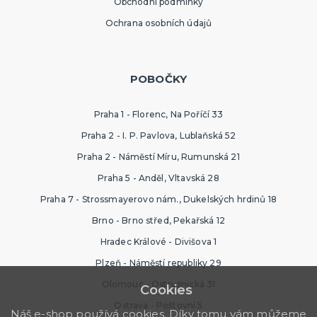
Obchodní podmínky
Ochrana osobních údajů
POBOČKY
Praha 1 - Florenc, Na Poříčí 33
Praha 2 - I. P. Pavlova, Lublaňská 52
Praha 2 - Náměstí Míru, Rumunská 21
Praha 5 - Anděl, Vltavská 28
Praha 7 - Strossmayerovo nám., Dukelských hrdinů 18
Brno - Brno střed, Pekařská 12
Hradec Králové - Divišova 1
Plzeň - Náměstí republiky 29
Olomouc - Ostružnická 31
Cookies
Ostrava - Poštovní 5
Náš e-shop používá cookies. Díky tomu vám můžeme