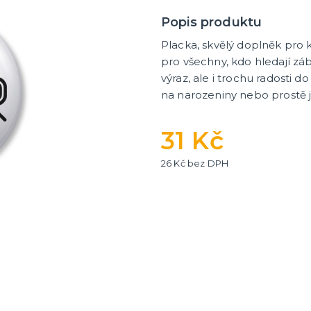
tegorie
a
nky
 balení
Popis produktu
Placka, skvělý doplněk pro 
pro všechny, kdo hledají zá
výraz, ale i trochu radosti 
na narozeniny nebo prostě j
31 Kč
26 Kč bez DPH