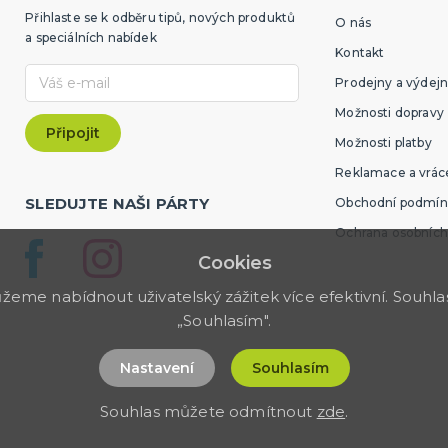
Přihlaste se k odběru tipů, nových produktů
O nás
a speciálních nabídek
Kontakt
Prodejny a výdejn
Možnosti dopravy
Možnosti platby
Reklamace a vráce
SLEDUJTE NAŠI PÁRTY
Obchodní podmín
Ochrana osobních
Cookies
me nabídnout uživatelský zážitek více efektivní. Souhlas 
„Souhlasím".
Nastavení
Souhlasím
Souhlas můžete odmítnout
zde
.