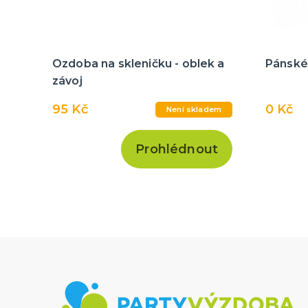
Ozdoba na skleničku - oblek a
Pánské 
závoj
95 Kč
0 Kč
Není skladem
Prohlédnout