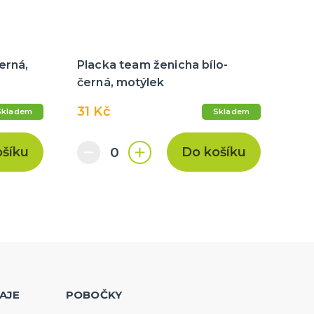
erná,
Placka team ženicha bílo-
černá, motýlek
31 Kč
Skladem
Skladem
ošíku
Do košíku
AJE
POBOČKY