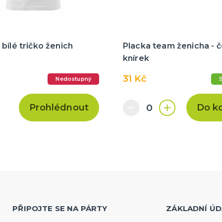
bílé tričko ženich
Placka team ženicha - č
knírek
31 Kč
Nedostupný
Prohlédnout
Do k
PŘIPOJTE SE NA PÁRTY
ZÁKLADNÍ ÚD