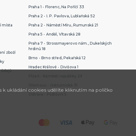
Praha 1 - Florenc, Na Poříčí 33
Praha 2 - I. P. Pavlova, Lublaňská 52
í místa
Praha 2 - Náměstí Míru, Rumunská 21
Praha 5 - Anděl, Vltavská 28
Praha 7 - Strossmayerovo nám., Dukelských
hrdinů 18
ní zboží
Brno - Brno střed, Pekařská 12
ky
Hradec Králové - Divišova 1
 údajů
Plzeň - Náměstí republiky 29
Olomouc - Ostružnická 31
k ukládání cookies udělíte kliknutím na políčko
Ostrava - Poštovní 5