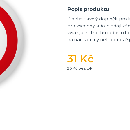
tegorie
a
nky
 balení
Popis produktu
Placka, skvělý doplněk pro 
pro všechny, kdo hledají zá
výraz, ale i trochu radosti 
na narozeniny nebo prostě j
31 Kč
26 Kč bez DPH