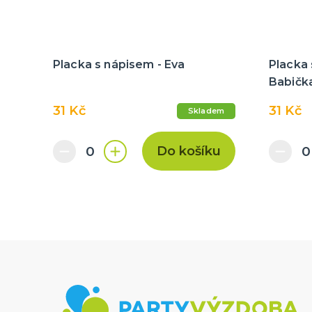
Placka s nápisem - Eva
Placka 
Babičk
31 Kč
31 Kč
Skladem
Do košíku