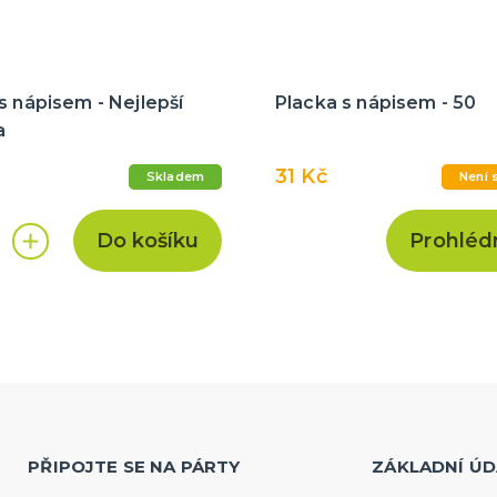
s nápisem - Nejlepší
Placka s nápisem - 50
a
31 Kč
Skladem
Není 
Do košíku
Prohléd
PŘIPOJTE SE NA PÁRTY
ZÁKLADNÍ ÚD