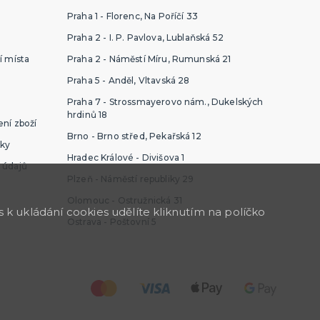
Praha 1 - Florenc, Na Poříčí 33
Praha 2 - I. P. Pavlova, Lublaňská 52
í místa
Praha 2 - Náměstí Míru, Rumunská 21
Praha 5 - Anděl, Vltavská 28
Praha 7 - Strossmayerovo nám., Dukelských
hrdinů 18
ní zboží
Brno - Brno střed, Pekařská 12
ky
Hradec Králové - Divišova 1
 údajů
Plzeň - Náměstí republiky 29
Olomouc - Ostružnická 31
k ukládání cookies udělíte kliknutím na políčko
Ostrava - Poštovní 5