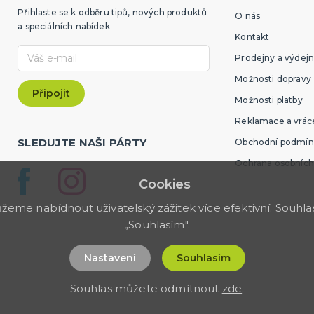
Přihlaste se k odběru tipů, nových produktů
O nás
a speciálních nabídek
Kontakt
Prodejny a výdejn
Možnosti dopravy
Možnosti platby
Reklamace a vráce
SLEDUJTE NAŠI PÁRTY
Obchodní podmín
Ochrana osobních
Cookies
me nabídnout uživatelský zážitek více efektivní. Souhlas 
„Souhlasím".
Nastavení
Souhlasím
Souhlas můžete odmítnout
zde
.