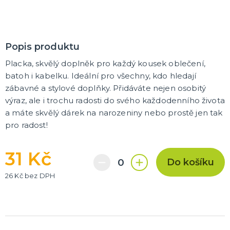
Trička
Společenské hry
Přáníčka
Ptákovinky
Dárková balení
Placky
Polštáře
Zástěry
DALŠÍ KATEGORIE
Popis produktu
Placka, skvělý doplněk pro každý kousek oblečení,
batoh i kabelku. Ideální pro všechny, kdo hledají
zábavné a stylové doplňky. Přidáváte nejen osobitý
výraz, ale i trochu radosti do svého každodenního života
a máte skvělý dárek na narozeniny nebo prostě jen tak
pro radost!
31 Kč
Do košíku
26 Kč bez DPH