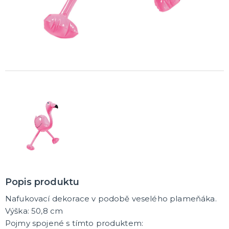
Trička
Společenské hry
Přáníčka
Ptákovinky
Dárková balení
Placky
Polštáře
Zástěry
DALŠÍ KATEGORIE
Popis produktu
Nafukovací dekorace v podobě veselého plameňáka.
Výška: 50,8 cm
Pojmy spojené s tímto produktem: