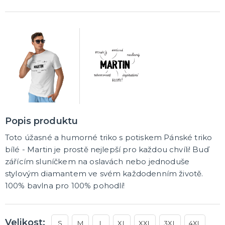
Trička
Společenské hry
Přáníčka
Ptákovinky
Dárková balení
Placky
Polštáře
Zástěry
DALŠÍ KATEGORIE
Popis produktu
Toto úžasné a humorné triko s potiskem Pánské triko
bílé - Martin je prostě nejlepší pro každou chvíli! Buď
zářícím sluníčkem na oslavách nebo jednoduše
stylovým diamantem ve svém každodenním životě.
100% bavlna pro 100% pohodlí!
Velikost:
S
M
L
XL
XXL
3XL
4XL