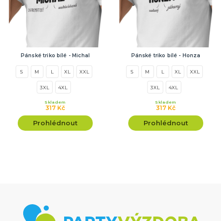
Pánské triko bílé - Michal
Pánské triko bílé - Honza
S
M
L
XL
XXL
S
M
L
XL
XXL
3XL
4XL
3XL
4XL
Skladem
Skladem
317 Kč
317 Kč
Prohlédnout
Prohlédnout