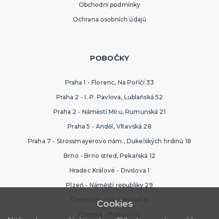
Obchodní podmínky
Ochrana osobních údajů
POBOČKY
Praha 1 - Florenc, Na Poříčí 33
Praha 2 - I. P. Pavlova, Lublaňská 52
Praha 2 - Náměstí Míru, Rumunská 21
Praha 5 - Anděl, Vltavská 28
Praha 7 - Strossmayerovo nám., Dukelských hrdinů 18
Brno - Brno střed, Pekařská 12
Hradec Králové - Divišova 1
Plzeň - Náměstí republiky 29
Olomouc - Ostružnická 31
Cookies
Ostrava - Poštovní 5