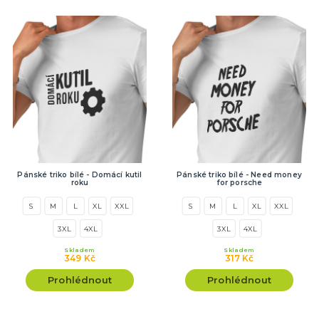
Pánské triko bílé - Domácí kutil
Pánské triko bílé - Need money
roku
for porsche
S
M
L
XL
XXL
S
M
L
XL
XXL
3XL
4XL
3XL
4XL
Skladem
Skladem
349 Kč
317 Kč
Prohlédnout
Prohlédnout