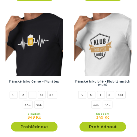
Pánské triko černé - Pivní tep
Pánské triko bílé - Klub týraných
mužů
S
M
L
XL
XXL
S
M
L
XL
XXL
3XL
4XL
3XL
4XL
Skladem
Skladem
349 Kč
349 Kč
Prohlédnout
Prohlédnout