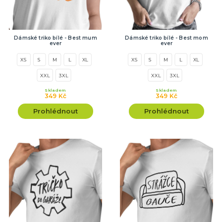
Dámské triko bílé - Best mum
Dámské triko bílé - Best mom
ever
ever
XS
S
M
L
XL
XS
S
M
L
XL
XXL
3XL
XXL
3XL
Skladem
Skladem
349 Kč
349 Kč
Prohlédnout
Prohlédnout