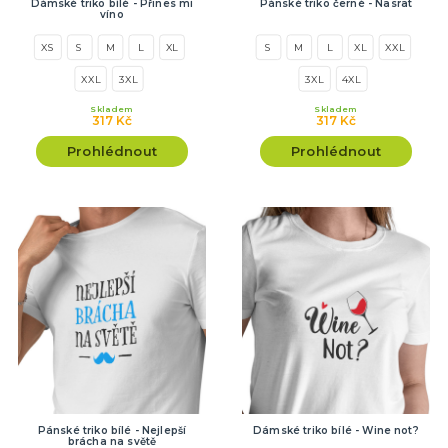
Dámské triko bílé - Přines mi
Pánské triko černé - Nasrat
víno
XS
S
M
L
XL
S
M
L
XL
XXL
XXL
3XL
3XL
4XL
Skladem
Skladem
317 Kč
317 Kč
Prohlédnout
Prohlédnout
Pánské triko bílé - Nejlepší
Dámské triko bílé - Wine not?
brácha na světě