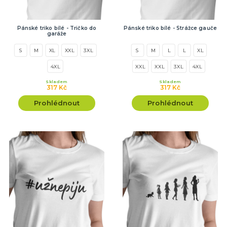
Pánské triko bílé - Tričko do
Pánské triko bílé - Strážce gauče
garáže
S
M
XL
XXL
3XL
S
M
L
L
XL
4XL
XXL
XXL
3XL
4XL
Skladem
Skladem
317 Kč
317 Kč
Prohlédnout
Prohlédnout