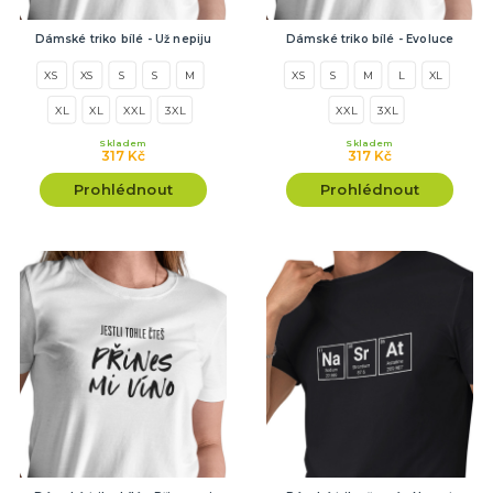
Dámské triko bílé - Už nepiju
Dámské triko bílé - Evoluce
XS
XS
S
S
M
XS
S
M
L
XL
XL
XL
XXL
3XL
XXL
3XL
Skladem
Skladem
317 Kč
317 Kč
Prohlédnout
Prohlédnout