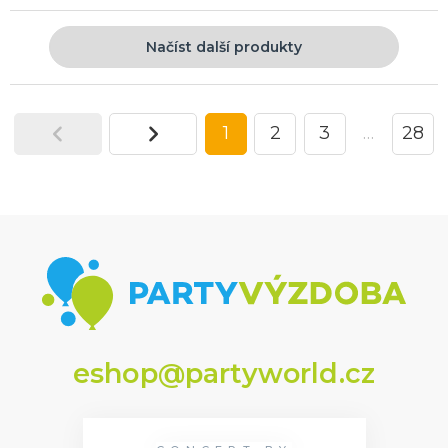
Načíst další produkty
1
2
3
…
28
eshop@partyworld.cz