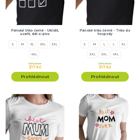
Pánské triko černé - Uklidit,
Pánské triko černé - Triko do
uvařit, dát si pivo
hospody
S
M
XL
XXL
3XL
S
M
L
L
XL
4XL
XXL
3XL
4XL
Skladem
Skladem
317 Kč
317 Kč
Prohlédnout
Prohlédnout