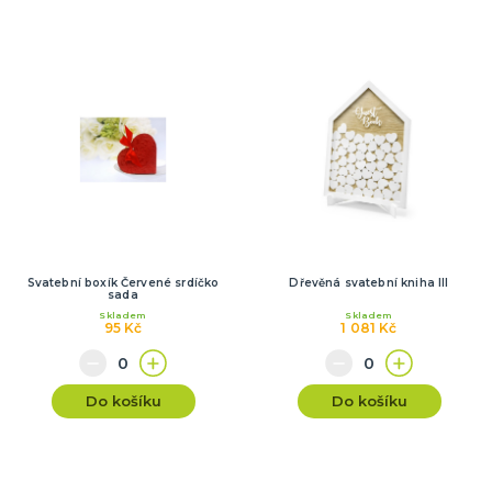
Svatební boxík Červené srdíčko
Dřevěná svatební kniha III
sada
Skladem
Skladem
95 Kč
1 081 Kč
Do košíku
Do košíku