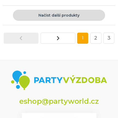
Načíst další produkty
1
2
3
eshop@partyworld.cz