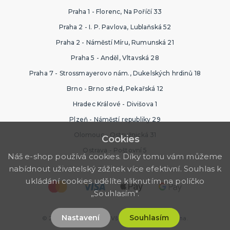
Praha 1 - Florenc, Na Poříčí 33
Praha 2 - I. P. Pavlova, Lublaňská 52
Praha 2 - Náměstí Míru, Rumunská 21
Praha 5 - Anděl, Vltavská 28
Praha 7 - Strossmayerovo nám., Dukelských hrdinů 18
Brno - Brno střed, Pekařská 12
Hradec Králové - Divišova 1
Plzeň - Náměstí republiky 29
Olomouc - Ostružnická 31
Cookies
Ostrava - Poštovní 5
Náš e-shop používá cookies. Díky tomu vám můžeme
nabídnout uživatelský zážitek více efektivní. Souhlas k
ukládání cookies udělíte kliknutím na políčko
„Souhlasím".
Nastavení
Souhlasím
© 2026 Párty Výzdoba. Všechna práva vyhrazena.