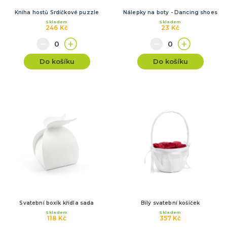
Kniha hostů Srdíčkové puzzle
Nálepky na boty - Dancing shoes
Skladem
Skladem
246 Kč
23 Kč
Do košíku
Do košíku
Svatební boxík křídla sada
Bílý svatební košíček
Skladem
Skladem
118 Kč
357 Kč