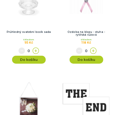
Průhledný svatební boxík sada
Ozdoba na klopu - stuha -
rytířská růžová
Skladem
Skladem
95 Kč
118 Kč
Do košíku
Do košíku