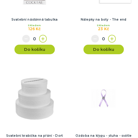
Svatební nástěnná tabulka
Nálepky na boty - The end
Skladem
Skladem
126 Kč
23 Kč
Do košíku
Do košíku
Svatební krabička na přání - Dort
Ozdoba na klopu - stuha - světle