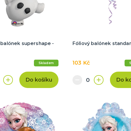
tegorie
a
nky
 balení
 balónek supershape -
Fóliový balónek standar
103 Kč
Skladem
Do košíku
Do k