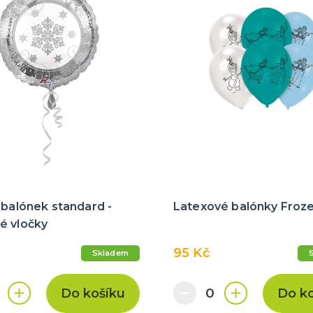
 balónek standard -
Latexové balónky Froz
é vločky
95 Kč
Skladem
Do košíku
Do k