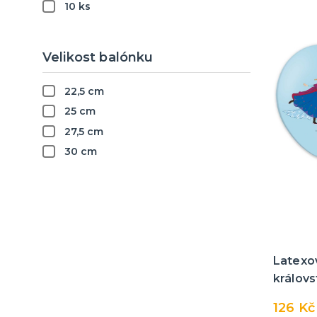
10 ks
Velikost balónku
22,5 cm
25 cm
27,5 cm
30 cm
Latexo
královs
126 Kč