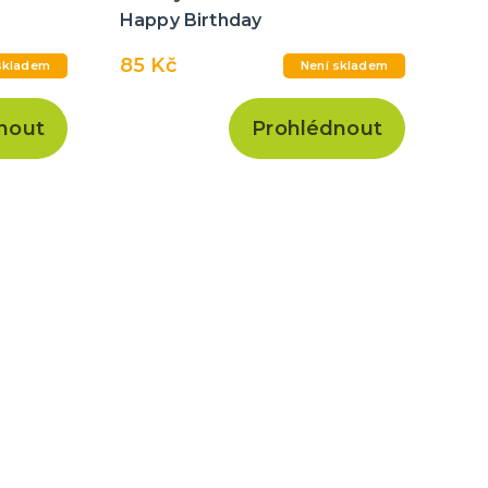
Happy Birthday
85 Kč
skladem
Není skladem
nout
Prohlédnout