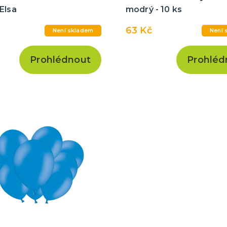
Elsa
modrý - 10 ks
63 Kč
Není skladem
Není 
Prohlédnout
Prohléd