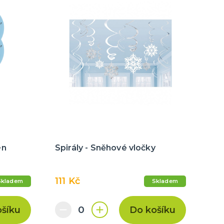
en
Spirály - Sněhové vločky
111 Kč
Skladem
Skladem
ošíku
Do košíku