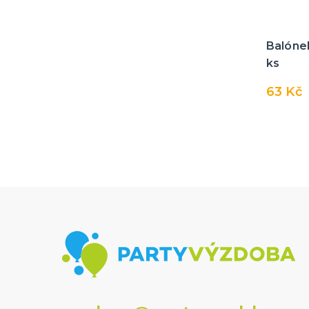
Balónek
ks
63 Kč