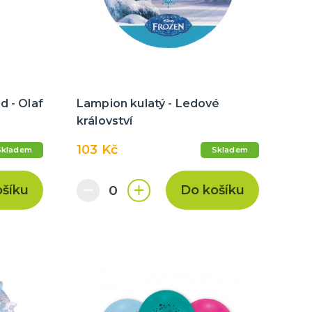
d - Olaf
Lampion kulatý - Ledové
království
103 Kč
Skladem
Skladem
ošíku
Do košíku