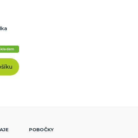
lka
Skladem
ošíku
AJE
POBOČKY