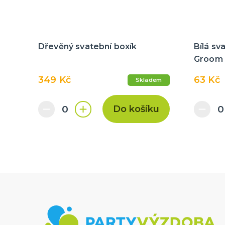
Dřevěný svatební boxík
Bílá sv
Groom
349 Kč
63 Kč
Skladem
Do košíku