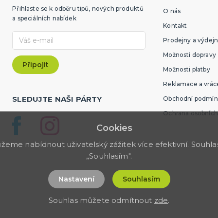
Přihlaste se k odběru tipů, nových produktů
O nás
a speciálních nabídek
Kontakt
Prodejny a výdejn
Možnosti dopravy
Možnosti platby
Reklamace a vráce
SLEDUJTE NAŠI PÁRTY
Obchodní podmín
Ochrana osobních
Cookies
me nabídnout uživatelský zážitek více efektivní. Souhlas 
„Souhlasím".
Nastavení
Souhlasím
Souhlas můžete odmítnout
zde
.