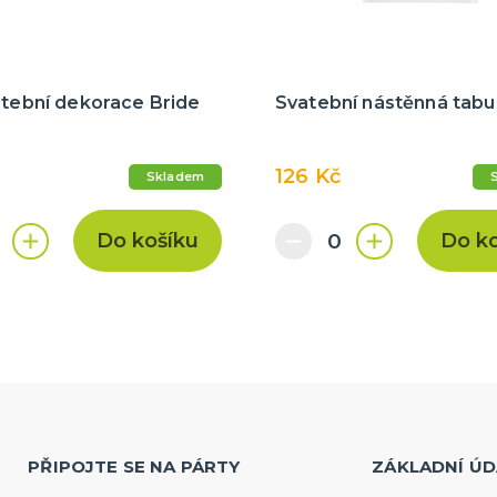
atební dekorace Bride
Svatební nástěnná tabu
126 Kč
Skladem
Do košíku
Do k
PŘIPOJTE SE NA PÁRTY
ZÁKLADNÍ ÚD