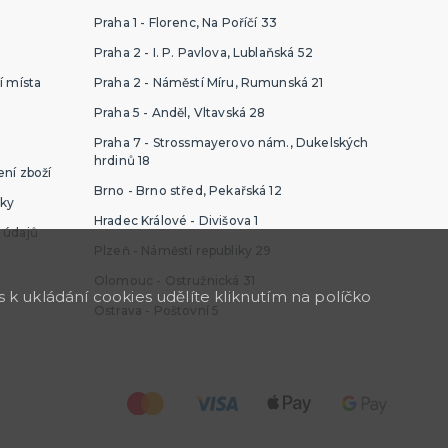
Praha 1 - Florenc, Na Poříčí 33
Praha 2 - I. P. Pavlova, Lublaňská 52
í místa
Praha 2 - Náměstí Míru, Rumunská 21
Praha 5 - Anděl, Vltavská 28
Praha 7 - Strossmayerovo nám., Dukelských
hrdinů 18
ní zboží
Brno - Brno střed, Pekařská 12
ky
Hradec Králové - Divišova 1
 údajů
Plzeň - Náměstí republiky 29
Olomouc - Ostružnická 31
k ukládání cookies udělíte kliknutím na políčko
Ostrava - Poštovní 5