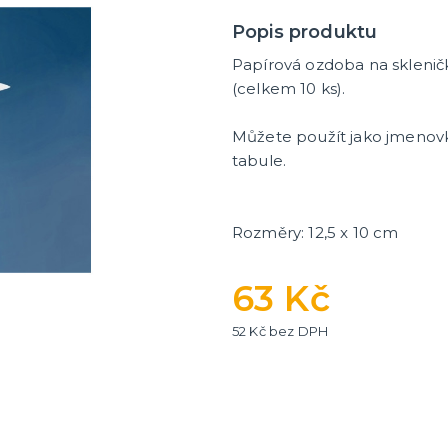
tegorie
a
nky
 balení
Popis produktu
Papírová ozdoba na skleničk
(celkem 10 ks).
Můžete použít jako jmenovk
tabule.
Rozměry: 12,5 x 10 cm
63 Kč
52 Kč bez DPH