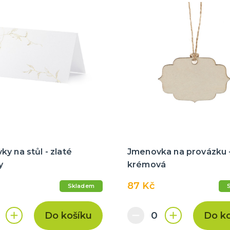
y na stůl - zlaté
Jmenovka na provázku 
y
krémová
87 Kč
Skladem
Do košíku
Do k