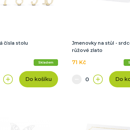
tegorie
a
nky
 balení
 čísla stolu
Jmenovky na stůl - srdc
růžové zlato
71 Kč
Skladem
Do košíku
Do k