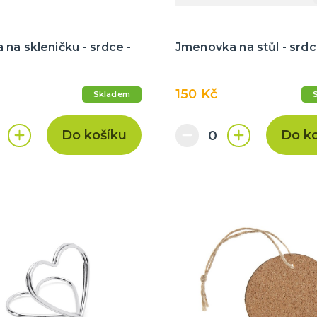
na skleničku - srdce -
Jmenovka na stůl - srd
150 Kč
Skladem
Do košíku
Do k