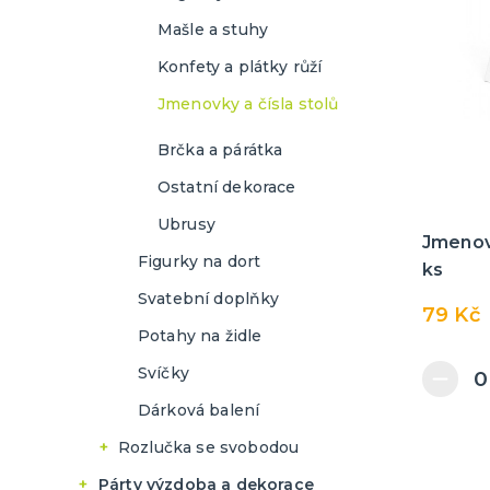
Havěť a pavučiny na
s číslem
Oktoberfest
Doplňky na filmovou párty
Konfety a kaskády
Mašle a stuhy
Halloween
Helium
Fotbalová párty
Lampióny
Konfety a plátky růží
Dekorace na stůl a židle na
Jednorožec párty
Halloween
Jmenovky
Jmenovky a čísla stolů
Mořská víla párty
Doplňky a kostýmy na
Halloween
Brčka a párátka
Lama párty
Párty nádobí a brčka
Ostatní dekorace
Vesmírná párty
Halloweenský make-up
Ubrusy
Princeznovská párty
Jmenovk
Figurky na dort
ks
Plameňák párty
Svatební doplňky
79 Kč
Anděl, čert a Mikuláš
Potahy na židle
Svíčky
Dárková balení
Rozlučka se svobodou
Dekorace a výzdoba
Párty výzdoba a dekorace