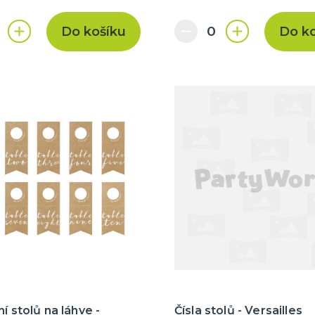
Do košíku
Do k
ní stolů na láhve -
Čísla stolů - Versailles