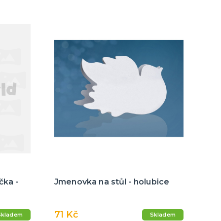
čka -
Jmenovka na stůl - holubice
71 Kč
Skladem
Skladem