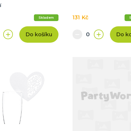
í
131 Kč
Skladem
Do košíku
Do k