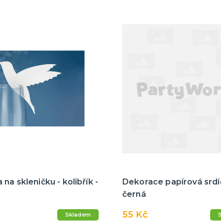
na skleničku - kolibřík -
Dekorace papírová srdí
černá
55 Kč
Skladem