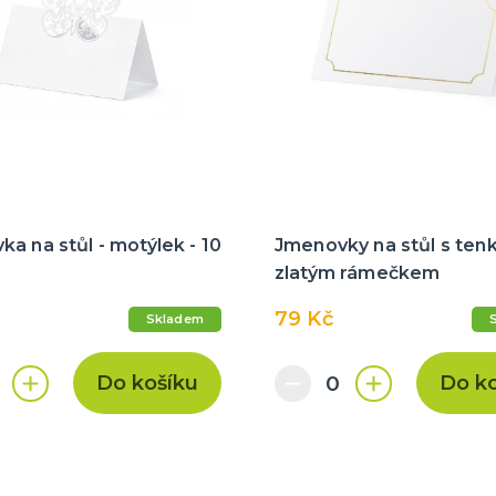
a na stůl - motýlek - 10
Jmenovky na stůl s ten
zlatým rámečkem
79 Kč
Skladem
Do košíku
Do k