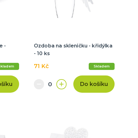
e -
Ozdoba na skleničku - křidýlka
- 10 ks
71 Kč
Skladem
Skladem
ošíku
Do košíku