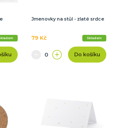
ce
Jmenovky na stůl - zlaté srdce
79 Kč
Skladem
Skladem
ošíku
Do košíku