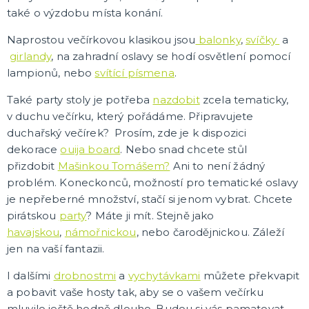
také o výzdobu místa konání.
Trička
Společenské hry
Naprostou večírkovou klasikou jsou
balonky
,
svíčky
a
Přáníčka
Ptákovinky
Dárková balení
Placky
Polštáře
Zástěry
DALŠÍ KATEGORIE
girlandy
, na zahradní oslavy se hodí osvětlení pomocí
lampionů, nebo
svítící písmena
.
Také party stoly je potřeba
nazdobit
zcela tematicky,
v duchu večírku, který pořádáme. Připravujete
duchařský večírek? Prosím, zde je k dispozici
dekorace
ouija board
. Nebo snad chcete stůl
přizdobit
Mašinkou Tomášem?
Ani to není žádný
problém. Koneckonců, možností pro tematické oslavy
je nepřeberné množství, stačí si jenom vybrat. Chcete
pirátskou
party
? Máte ji mít. Stejně jako
havajskou
,
námořnickou
, nebo čarodějnickou. Záleží
jen na vaší fantazii.
I dalšími
drobnostmi
a
vychytávkami
můžete překvapit
a pobavit vaše hosty tak, aby se o vašem večírku
mluvilo ještě hodně dlouho. Budou si vás pamatovat