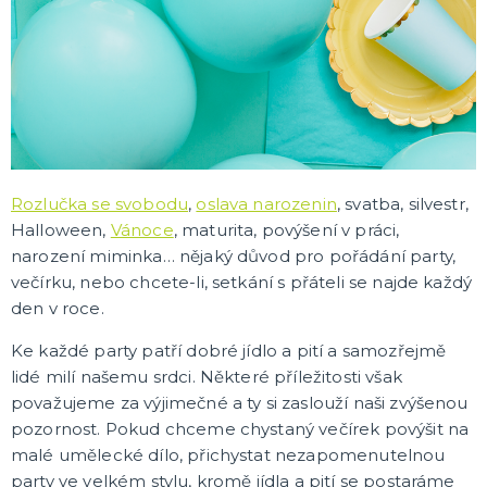
TYP AKCE
Dětská narozeninová oslava
Narozeninová oslava
Silvestrovská párty
Vánoční večírek
Baby shower pro budoucí maminky
Svatební obřad a hostina
Rozlučka se svobodou
DALŠÍ KATEGORIE
PÁRTY VÝZDOBA A DEKORACE
Balónky
Rozlučka se svobodu
,
oslava narozenin
, svatba, silvestr,
Helium
Halloween,
Vánoce
, maturita, povýšení v práci,
Svíčky a fontány
narození miminka… nějaký důvod pro pořádání party,
Girlandy
Dekorace na stoly
Párty nádobí a brčka
Párty vychytávky
Dekorace na skleničky
Lampióny
Ostatní dekorace
Konfety
Závěsné dekorace a spirály
Fotokoutek
Svítící písmena, čísla a znaky
Serpentiny
Rozety
Dekorace na židle
Piňáty
DALŠÍ KATEGORIE
večírku, nebo chcete-li, setkání s přáteli se najde každý
den v roce.
LICENCOVANÉ PRODUKTY
Mimoňi
Ke každé party patří dobré jídlo a pití a samozřejmě
Ledové království
lidé milí našemu srdci. Některé příležitosti však
Želvy ninja
považujeme za výjimečné a ty si zaslouží naši zvýšenou
Star Wars
Transformers
Barbie
Angry birds
Avengers
Nemo a Dory
SpongeBob
Lokomotiva Tomáš
Spiderman
Příšerky s.r.o.
Mickey Mouse
Batman
Superman
Medvídek Pú
Auta
Disney princezny
Minnie Mouse
Prasátko Peppa
Hello Kitty
Toy Story
DALŠÍ KATEGORIE
pozornost. Pokud chceme chystaný večírek povýšit na
malé umělecké dílo, přichystat nezapomenutelnou
DÁRKY PRO OSLAVENCE
party ve velkém stylu, kromě jídla a pití se postaráme
Hrníčky